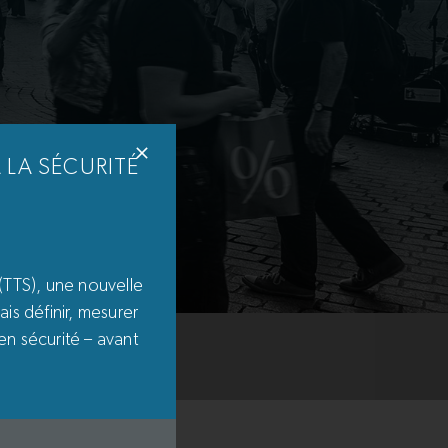
 LA SÉCURITÉ
(TTS), une nouvelle
is définir, mesurer
en sécurité – avant
trasenze