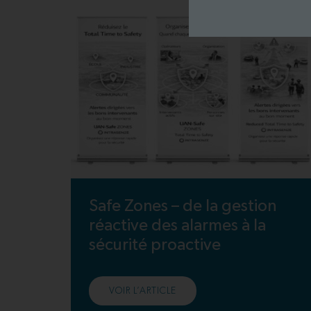
Safe Zones – de la gestion
réactive des alarmes à la
sécurité proactive
VOIR L’ARTICLE