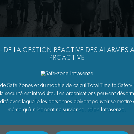
– DE LA GESTION RÉACTIVE DES ALARMES À
PROACTIVE
de Safe Zones et du modèle de calcul Total Time to Safety 
la sécurité est introduite. Les organisations peuvent désorma
pidité avec laquelle les personnes doivent pouvoir se mettre 
vrez les dernières nouveautés d’In
même qu’un incident ne survienne, selon Intrasenze.