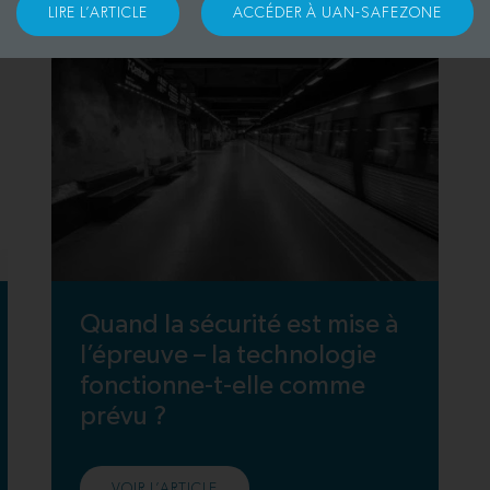
LIRE L’ARTICLE
ACCÉDER À UAN-SAFEZONE
Quand la sécurité est mise à
l’épreuve – la technologie
fonctionne-t-elle comme
prévu ?
VOIR L’ARTICLE