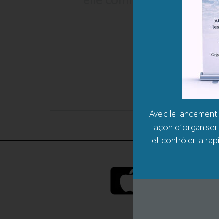
elle comme prévu ?
De nombreux responsables de la
sécurité sont confrontés à des
systèmes fragmentés et à des
processus lents – précisément lorsque
chaque seconde compte.Comment
rassembler tous les alarmes, capteurs et
Avec le lancement 
façon d’organiser 
et contrôler la ra