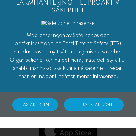
LARMHANTERING TILL PROAKTIV
När tryggheten sätts på prov
SÄKERHET
– fungerar tekniken som den
ska?
Med lanseringen av Safe Zones och
Många säkerhetschefer kämpar med
beräkningsmodellen Total Time to Safety (TTS)
splittrade system och långsamma processer
introduceras ett nytt sätt att organisera säkerhet.
när varje sekund räknas. Hur kan du samla
Organisationer kan nu definiera, mäta och styra hur
alla larm, sensorer och åtgärder på ett ställe
snabbt människor ska kunna nå säkerhet – redan
– utan att byta
innan en incident inträffar, menar Intrasenze.
LÄS ARTIKELN
TILL UAN-SAFEZONE