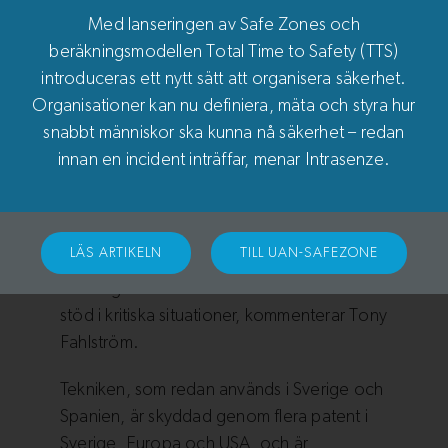
träffsäkra, säger han.
Med lanseringen av Safe Zones och
beräkningsmodellen Total Time to Safety (TTS)
Den nya tjänsten UAN Safe Zones,
introduceras ett nytt sätt att organisera säkerhet.
integrerad med Guardtools och levererad
Organisationer kan nu definiera, mäta och styra hur
av Blue Mobile Systems, kopplar kunden
snabbt människor ska kunna nå säkerhet – redan
direkt till väktaren och larmcentralen i ett
innan en incident inträffar, menar Intrasenze.
sömlöst digitalt flöde.
– Med tjänsten kan operatörstiden minska
med över 50 procent och onödiga
LÄS ARTIKELN
TILL UAN-SAFEZONE
utryckningar reduceras med upp till hälften,
samtidigt som väktare och kunder får bättre
stöd i kritiska situationer, kommenterar Tony
Fahlström.
Tekniken, som redan används i Sverige och
Spanien, är skyddad genom flera patent i
Sverige, Europa och USA, och är