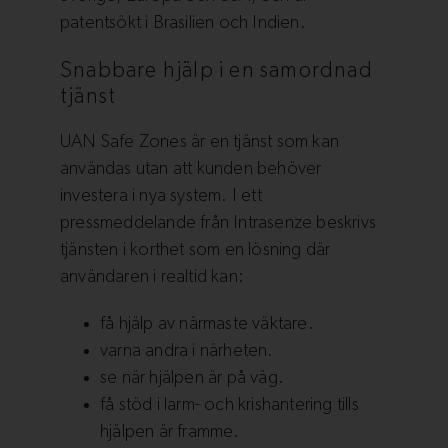
patentsökt i Brasilien och Indien.
Snabbare hjälp i en samordnad
tjänst
UAN Safe Zones är en tjänst som kan
användas utan att kunden behöver
investera i nya system. I ett
pressmeddelande från Intrasenze beskrivs
tjänsten i korthet som en lösning där
användaren i realtid kan:
få hjälp av närmaste väktare.
varna andra i närheten.
se när hjälpen är på väg.
få stöd i larm- och krishantering tills
hjälpen är framme.