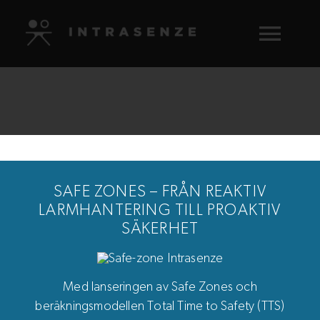
Fortsätt
till
Togg
innehållet
Navig
Nyheter
Kunder
SAFE ZONES – FRÅN REAKTIV
Lösning
LARMHANTERING TILL PROAKTIV
SÄKERHET
Om oss
Kontakt
Med lanseringen av Safe Zones och
beräkningsmodellen Total Time to Safety (TTS)
Logga in