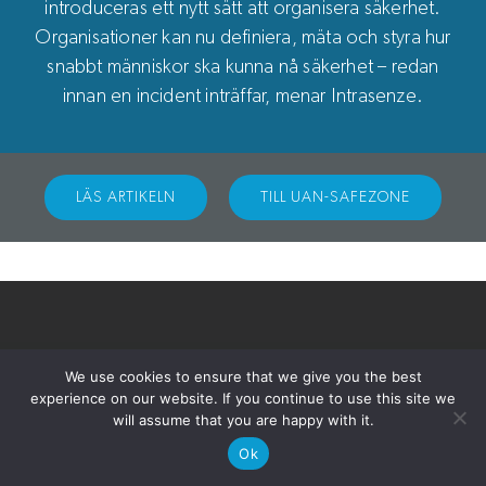
introduceras ett nytt sätt att organisera säkerhet.
Organisationer kan nu definiera, mäta och styra hur
snabbt människor ska kunna nå säkerhet – redan
innan en incident inträffar, menar Intrasenze.
Användarvillkor
|
Prenumerationer
|
Stadgar
|
Integritetspolicy
© Copyright 2026 Intrasenze AB
LÄS ARTIKELN
TILL UAN-SAFEZONE
We use cookies to ensure that we give you the best
experience on our website. If you continue to use this site we
will assume that you are happy with it.
Ok