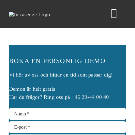
Fortsätt
till
Togg
innehållet
Navig
Nyheter
BOKA EN PERSONLIG DEMO
Kunder
Vi hör av oss och hittar en tid som passar dig!
Lösning
Demon är helt gratis!
Har du frågor? Ring oss på
+46 20-44 00 40
Om oss
Kontakt
Logga in